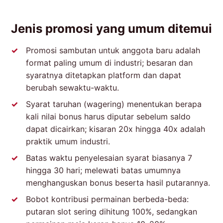
Jenis promosi yang umum ditemui
Promosi sambutan untuk anggota baru adalah
format paling umum di industri; besaran dan
syaratnya ditetapkan platform dan dapat
berubah sewaktu-waktu.
Syarat taruhan (wagering) menentukan berapa
kali nilai bonus harus diputar sebelum saldo
dapat dicairkan; kisaran 20x hingga 40x adalah
praktik umum industri.
Batas waktu penyelesaian syarat biasanya 7
hingga 30 hari; melewati batas umumnya
menghanguskan bonus beserta hasil putarannya.
Bobot kontribusi permainan berbeda-beda:
putaran slot sering dihitung 100%, sedangkan