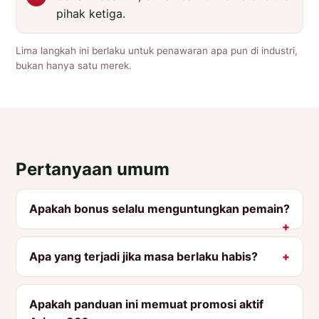
pihak ketiga.
Lima langkah ini berlaku untuk penawaran apa pun di industri,
bukan hanya satu merek.
Pertanyaan umum
Apakah bonus selalu menguntungkan pemain?
Apa yang terjadi jika masa berlaku habis?
Apakah panduan ini memuat promosi aktif