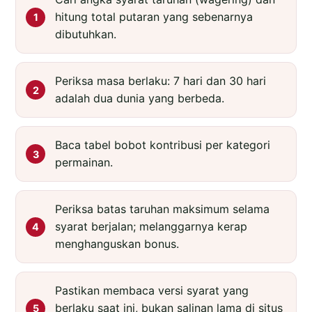
hitung total putaran yang sebenarnya
dibutuhkan.
Periksa masa berlaku: 7 hari dan 30 hari
adalah dua dunia yang berbeda.
Baca tabel bobot kontribusi per kategori
permainan.
Periksa batas taruhan maksimum selama
syarat berjalan; melanggarnya kerap
menghanguskan bonus.
Pastikan membaca versi syarat yang
berlaku saat ini, bukan salinan lama di situs