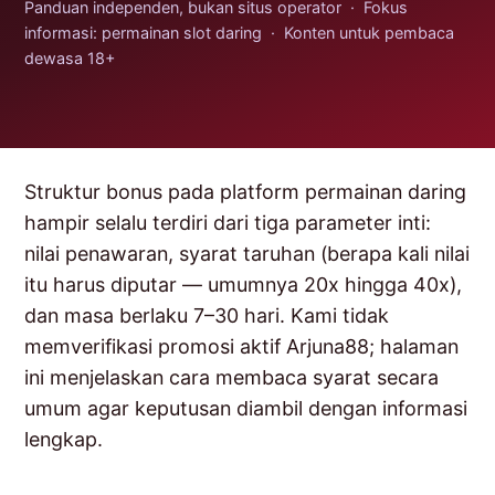
Panduan independen, bukan situs operator · Fokus
informasi: permainan slot daring · Konten untuk pembaca
dewasa 18+
Struktur bonus pada platform permainan daring
hampir selalu terdiri dari tiga parameter inti:
nilai penawaran, syarat taruhan (berapa kali nilai
itu harus diputar — umumnya 20x hingga 40x),
dan masa berlaku 7–30 hari. Kami tidak
memverifikasi promosi aktif Arjuna88; halaman
ini menjelaskan cara membaca syarat secara
umum agar keputusan diambil dengan informasi
lengkap.