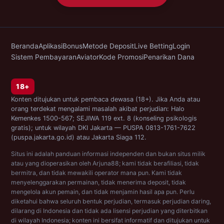
Beranda
Aplikasi
Bonus
Metode Deposit
Live Betting
Login
Sistem Pembayaran
Aviator
Kode Promosi
Penarikan Dana
18+
Konten ditujukan untuk pembaca dewasa (18+). Jika Anda atau
orang terdekat mengalami masalah akibat perjudian: Halo
Kemenkes 1500-567; SEJIWA 119 ext. 8 (konseling psikologis
gratis); untuk wilayah DKI Jakarta — PUSPA 0813-1761-7622
(puspa.jakarta.go.id) atau Jakarta Siaga 112.
Situs ini adalah panduan informasi independen dan bukan situs milik
atau yang dioperasikan oleh Arjuna88; kami tidak berafiliasi, tidak
bermitra, dan tidak mewakili operator mana pun. Kami tidak
menyelenggarakan permainan, tidak menerima deposit, tidak
mengelola akun pemain, dan tidak menjamin hasil apa pun. Perlu
diketahui bahwa seluruh bentuk perjudian, termasuk perjudian daring,
dilarang di Indonesia dan tidak ada lisensi perjudian yang diterbitkan
di wilayah Indonesia; konten ini bersifat informatif dan ditujukan untuk