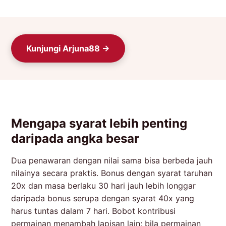
Kunjungi Arjuna88 →
Mengapa syarat lebih penting
daripada angka besar
Dua penawaran dengan nilai sama bisa berbeda jauh
nilainya secara praktis. Bonus dengan syarat taruhan
20x dan masa berlaku 30 hari jauh lebih longgar
daripada bonus serupa dengan syarat 40x yang
harus tuntas dalam 7 hari. Bobot kontribusi
permainan menambah lapisan lain: bila permainan