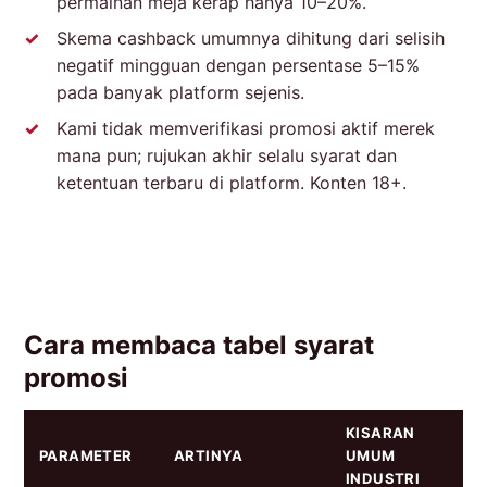
permainan meja kerap hanya 10–20%.
Skema cashback umumnya dihitung dari selisih
negatif mingguan dengan persentase 5–15%
pada banyak platform sejenis.
Kami tidak memverifikasi promosi aktif merek
mana pun; rujukan akhir selalu syarat dan
ketentuan terbaru di platform. Konten 18+.
Cara membaca tabel syarat
promosi
KISARAN
PARAMETER
ARTINYA
UMUM
INDUSTRI