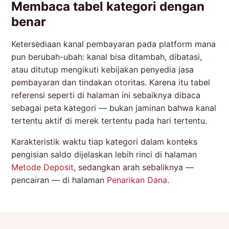
Membaca tabel kategori dengan
benar
Ketersediaan kanal pembayaran pada platform mana
pun berubah-ubah: kanal bisa ditambah, dibatasi,
atau ditutup mengikuti kebijakan penyedia jasa
pembayaran dan tindakan otoritas. Karena itu tabel
referensi seperti di halaman ini sebaiknya dibaca
sebagai peta kategori — bukan jaminan bahwa kanal
tertentu aktif di merek tertentu pada hari tertentu.
Karakteristik waktu tiap kategori dalam konteks
pengisian saldo dijelaskan lebih rinci di halaman
Metode Deposit
, sedangkan arah sebaliknya —
pencairan — di halaman
Penarikan Dana
.