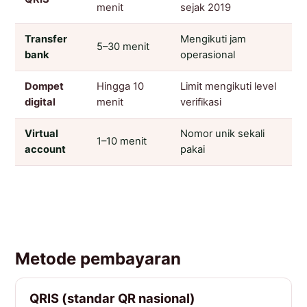
menit
sejak 2019
Transfer
Mengikuti jam
5–30 menit
bank
operasional
Dompet
Hingga 10
Limit mengikuti level
digital
menit
verifikasi
Virtual
Nomor unik sekali
1–10 menit
account
pakai
Metode pembayaran
QRIS (standar QR nasional)