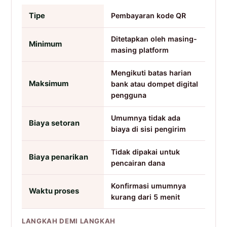
Tipe
Pembayaran kode QR
Ditetapkan oleh masing-
Minimum
masing platform
Mengikuti batas harian
Maksimum
bank atau dompet digital
pengguna
Umumnya tidak ada
Biaya setoran
biaya di sisi pengirim
Tidak dipakai untuk
Biaya penarikan
pencairan dana
Konfirmasi umumnya
Waktu proses
kurang dari 5 menit
LANGKAH DEMI LANGKAH