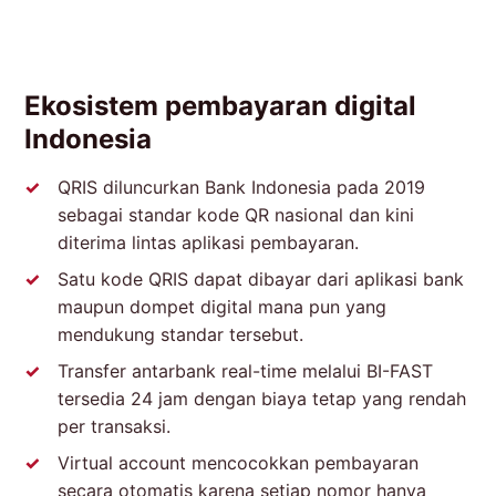
Ekosistem pembayaran digital
Indonesia
QRIS diluncurkan Bank Indonesia pada 2019
sebagai standar kode QR nasional dan kini
diterima lintas aplikasi pembayaran.
Satu kode QRIS dapat dibayar dari aplikasi bank
maupun dompet digital mana pun yang
mendukung standar tersebut.
Transfer antarbank real-time melalui BI-FAST
tersedia 24 jam dengan biaya tetap yang rendah
per transaksi.
Virtual account mencocokkan pembayaran
secara otomatis karena setiap nomor hanya