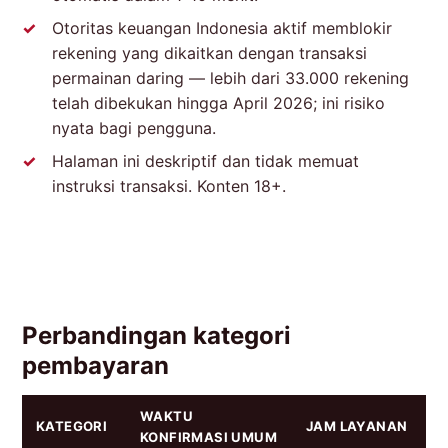
Otoritas keuangan Indonesia aktif memblokir
rekening yang dikaitkan dengan transaksi
permainan daring — lebih dari 33.000 rekening
telah dibekukan hingga April 2026; ini risiko
nyata bagi pengguna.
Halaman ini deskriptif dan tidak memuat
instruksi transaksi. Konten 18+.
Perbandingan kategori
pembayaran
WAKTU
KATEGORI
JAM LAYANAN
KONFIRMASI UMUM